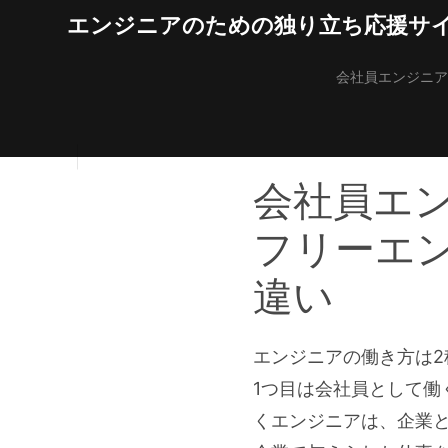
Skip
エンジニアのための独り立ち応援サ
to
content
会社員エンジニア
会社員エ
フリーエ
違い
エンジニアの働き方は2
1つ目は会社員として働
くエンジニアは、企業